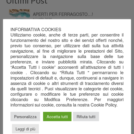
Ultimi Post
APERTI PER FERRAGOSTO…!
4 Luglio 2026
INFORMATIVA COOKIES
Chiuso per Ferie
Utilizziamo cookie, anche di terze parti, per consentire il
4 Luglio 2026
funzionamento del nostro sito e dei servizi offerti nonché,
previo tuo consenso, per utilizzare dati sulla tua attività
Dalla terra e dal mare, alla tavola…
navigazione, al fine di migliorare le prestazioni del Sito,
26 Giugno 2026
personalizzare la navigazione sulla base delle tue
preferenze, e inviare pubblicità mirata. Cliccando su
“Accetta Tutti i cookie” acconsenti all'attivazione di tutti i
Una serata ben riuscita…
cookie . Cliccando su "Rifiuta Tutti " permarranno le
22 Giugno 2026
impostazioni di default e, dunque, continuerai a navigare in
assenza di cookie o altri strumenti di tracciamento diversi
Il mare nel calice…
da quelli tecnici . Puoi visualizzare le categorie dei cookie,
7 Giugno 2026
configurare o modificare le tue preferenze sui cookie
cliccando su Modifica Preferenze. Per maggiori
Anagrafica
informazioni sui cookie, consulta la nostra Cookie Policy.
Ristorante Pizzeria
Personalizza
Accetta tutti
Rifiuta tutti
SAN GREGORIO srl
Leggi di più
Via Cottafavi, 11