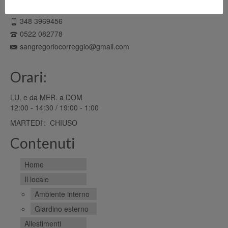
42015 Correggio (RE)
348 3969456
0522 082778
sangregoriocorreggio@gmail.com
Orari:
LU. e da MER. a DOM
12:00 - 14:30 / 19:00 - 1:00
MARTEDI': CHIUSO
Contenuti
Home
Il locale
Ambiente interno
Giardino esterno
Allestimenti