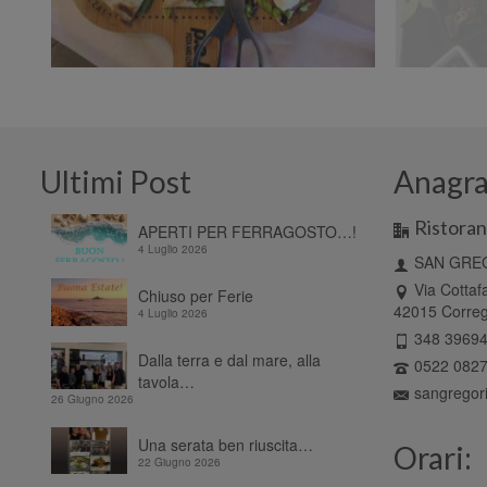
Ultimi Post
Anagra
Ristoran
APERTI PER FERRAGOSTO…!
4 Luglio 2026
SAN GREG
Via Cottaf
Chiuso per Ferie
42015 Correg
4 Luglio 2026
348 3969
Dalla terra e dal mare, alla
0522 082
tavola…
sangregor
26 Giugno 2026
Una serata ben riuscita…
Orari:
22 Giugno 2026