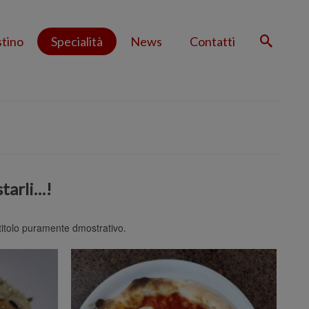
stino
Specialità
News
Contatti
starli…!
a titolo puramente dmostrativo.