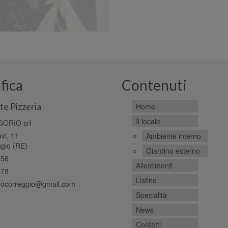
fica
Contenuti
te Pizzeria
Home
Il locale
ORIO srl
avi, 11
Ambiente interno
gio (RE)
Giardino esterno
456
Allestimenti
778
Listino
iocorreggio@gmail.com
Specialità
News
Contatti