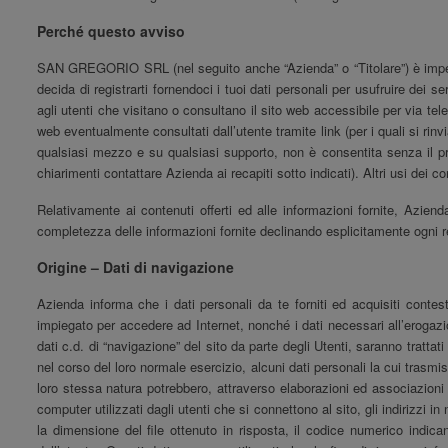
Perché questo avviso
SAN GREGORIO SRL
(nel seguito anche “Azienda” o “Titolare”) è impe
decida di registrarti fornendoci i tuoi dati personali per usufruire dei se
agli utenti che visitano o consultano il sito web accessibile per via tele
web eventualmente consultati dall’utente tramite link (per i quali si rinvi
qualsiasi mezzo e su qualsiasi supporto, non è consentita senza il p
chiarimenti contattare Azienda ai recapiti sotto indicati). Altri usi dei 
Relativamente ai contenuti offerti ed alle informazioni fornite, Azien
completezza delle informazioni fornite declinando esplicitamente ogni res
Origine – Dati di navigazione
Azienda informa che i dati personali da te forniti ed acquisiti contes
impiegato per accedere ad Internet, nonché i dati necessari all’erogazione
dati c.d. di “navigazione” del sito da parte degli Utenti, saranno tratta
nel corso del loro normale esercizio, alcuni dati personali la cui trasmis
loro stessa natura potrebbero, attraverso elaborazioni ed associazioni co
computer utilizzati dagli utenti che si connettono al sito, gli indirizzi in
la dimensione del file ottenuto in risposta, il codice numerico indican