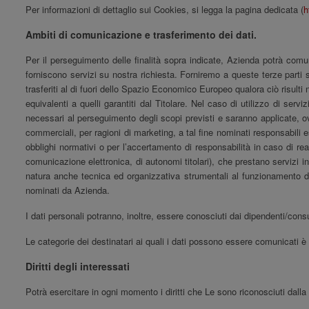
Per informazioni di dettaglio sui Cookies, si legga la pagina dedicata (
h
Ambiti di comunicazione e trasferimento dei dati.
Per il perseguimento delle finalità sopra indicate, Azienda potrà comunic
forniscono servizi su nostra richiesta. Forniremo a queste terze parti s
trasferiti al di fuori dello Spazio Economico Europeo qualora ciò risulti
equivalenti a quelli garantiti dal Titolare. Nel caso di utilizzo di serv
necessari al perseguimento degli scopi previsti e saranno applicate, ove 
commerciali, per ragioni di marketing, a tal fine nominati responsabili 
obblighi normativi o per l’accertamento di responsabilità in caso di reati
comunicazione elettronica, di autonomi titolari), che prestano servizi inf
natura anche tecnica ed organizzativa strumentali al funzionamento del 
nominati da Azienda.
I dati personali potranno, inoltre, essere conosciuti dai dipendenti/cons
Le categorie dei destinatari ai quali i dati possono essere comunicati è d
Diritti degli interessati
Potrà esercitare in ogni momento i diritti che Le sono riconosciuti dalla 