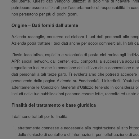
dell’utente. Questi dati vengono utilizzati al solo fine di ricavare in
potrebbero essere utilizzati per l’accertamento di responsabilità in caso 
non persistono per più di pochi giorni.
Origine – Dati forniti dall’utente
Azienda raccoglie, conserva ed elabora i tuoi dati personali allo scopo
Azienda potrà trattare i tuoi dati anche per scopi commerciali. In tali c
L’invio facoltativo, esplicito e volontario di posta elettronica agli ind
APP, social network, call center, etc., comporta la successiva acquisizion
segnaliamo inoltre che in occasione dell’utilizzo della connessione mobi
dati personali a tali terze parti. Ti evidenziamo che potresti accedere
provenendo dalla pagina Azienda su Facebook®, LinkedIn®, Youtube®, ed 
attentamente le Condizioni Generali d’Utilizzo tenendo in considerazio
includi nelle tue pubblicazioni possono essere lette, raccolte ed usate d
Finalità del trattamento e base giuridica
I dati sono trattati per le finalità:
strettamente connesse e necessarie alla registrazione al sito https:
delle richieste di contatto o di informazioni, per l’effettuazione di acqu