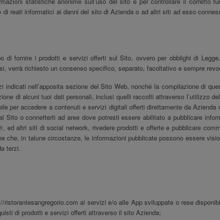
formazioni statistiche anonime sull’uso del sito e per controllare il corretto
di reati informatici ai danni del sito di Azienda o ad altri siti ad esso conness
 di fornire i prodotti e servizi offerti sul Sito, ovvero per obblighi di Legg
asi, verrà richiesto un consenso specifico, separato, facoltativo e sempre revoca
irizzi indicati nell’apposita sezione del Sito Web, nonché la compilazione di qu
e di alcuni tuoi dati personali, inclusi quelli raccolti attraverso l’utilizzo del
le per accedere a contenuti e servizi digitali offerti direttamente da Azienda 
 al Sito o connetterti ad aree dove potresti essere abilitato a pubblicare in
altri siti di social network, rivedere prodotti e offerte e pubblicare comment
ne che, in talune circostanze, le informazioni pubblicate possono essere visi
a terzi.
//ristorantesangregorio.com ai servizi e/o alle App sviluppate o rese disponib
isti di prodotti e servizi offerti attraverso il sito
Azienda
;