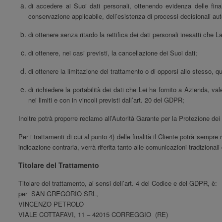
di accedere ai Suoi dati personali, ottenendo evidenza delle final
conservazione applicabile, dell’esistenza di processi decisionali au
di ottenere senza ritardo la rettifica dei dati personali inesatti che L
di ottenere, nei casi previsti, la cancellazione dei Suoi dati;
di ottenere la limitazione del trattamento o di opporsi allo stesso, q
di richiedere la portabilità dei dati che Lei ha fornito a Azienda, va
nei limiti e con in vincoli previsti dall’art. 20 del GDPR;
Inoltre potrà proporre reclamo all’Autorità Garante per la Protezione dei
Per i trattamenti di cui al punto 4) delle finalità il Cliente potrà sempr
indicazione contraria, verrà riferita tanto alle comunicazioni tradizional
Titolare del Trattamento
Titolare del trattamento, ai sensi dell’art. 4 del Codice e del GDPR, è:
per SAN GREGORIO SRL,
VINCENZO PETROLO
VIALE COTTAFAVI, 11 – 42015 CORREGGIO (RE)