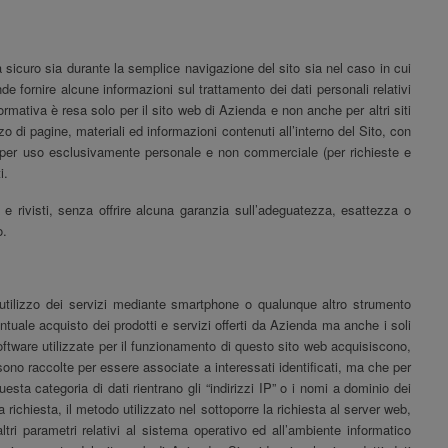
a sicuro sia durante la semplice navigazione del sito sia nel caso in cui
ende fornire alcune informazioni sul trattamento dei dati personali relativi
nformativa è resa solo per il sito web di Azienda e non anche per altri siti
zzo di pagine, materiali ed informazioni contenuti all’interno del Sito, con
a per uso esclusivamente personale e non commerciale (per richieste e
i.
 e rivisti, senza offrire alcuna garanzia sull’adeguatezza, esattezza o
o.
ed utilizzo dei servizi mediante smartphone o qualunque altro strumento
ventuale acquisto dei prodotti e servizi offerti da Azienda ma anche i soli
 software utilizzate per il funzionamento di questo sito web acquisiscono,
n sono raccolte per essere associate a interessati identificati, ma che per
esta categoria di dati rientrano gli “indirizzi IP” o i nomi a dominio dei
la richiesta, il metodo utilizzato nel sottoporre la richiesta al server web,
ltri parametri relativi al sistema operativo ed all’ambiente informatico