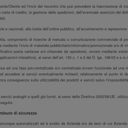
’Utente/Cliente ed l’invio del riscontro che può prevedere la trasmissione di m
on carta di credito, la gestione delle spedizioni, dell’eventuale esercizio del di
ili;
e e nazionali, alla tutela dell’ordine pubblico, all’accertamento e repressione d
diretta, compimento di ricerche di mercato o comunicazione commerciale di prod
mediante l’invio di materiale pubblicitario/informativo/promozionale e/o di invi
semplificativo posta cartacea e/o chiamate da operatore), ovvero mediante sis
licazioni interattive), ai sensi dell’art. 130 c. 1 e 2 del D. lgs. 196/03 e s.m.i
nnessa ad una fase pre-contrattuale e/o contrattuale ovvero funzionale ad una 
i ed accedere ai servizi eventualmente richiesti; relativamente al punto 4) d
za conseguenze sulla utilizzabilità dei prodotti e servizi salvo l’impossibilit
rvizi analoghi a quelli già forniti, ai sensi della Direttiva 2002/58/UE, utiliz
 seguito.
misure di sicurezza
 o comunque automatizzati ed è svolto da
Azienda
e/o da terzi di cui
Azienda