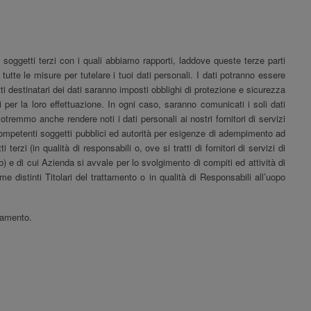
 a soggetti terzi con i quali abbiamo rapporti, laddove queste terze parti
utte le misure per tutelare i tuoi dati personali. I dati potranno essere
ti destinatari dei dati saranno imposti obblighi di protezione e sicurezza
ri per la loro effettuazione. In ogni caso, saranno comunicati i soli dati
otremmo anche rendere noti i dati personali ai nostri fornitori di servizi
i competenti soggetti pubblici ed autorità per esigenze di adempimento ad
rzi (in qualità di responsabili o, ove si tratti di fornitori di servizi di
eb) e di cui Azienda si avvale per lo svolgimento di compiti ed attività di
 distinti Titolari del trattamento o in qualità di Responsabili all’uopo
ttamento.