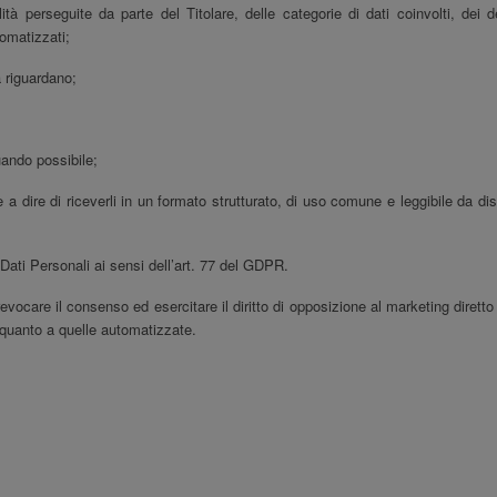
ità perseguite da parte del Titolare, delle categorie di dati coinvolti, dei
tomatizzati;
a riguardano;
uando possibile;
le a dire di riceverli in un formato strutturato, di uso comune e leggibile da di
 Dati Personali ai sensi dell’art. 77 del GDPR.
e revocare il consenso ed esercitare il diritto di opposizione al marketing dirett
i quanto a quelle automatizzate.