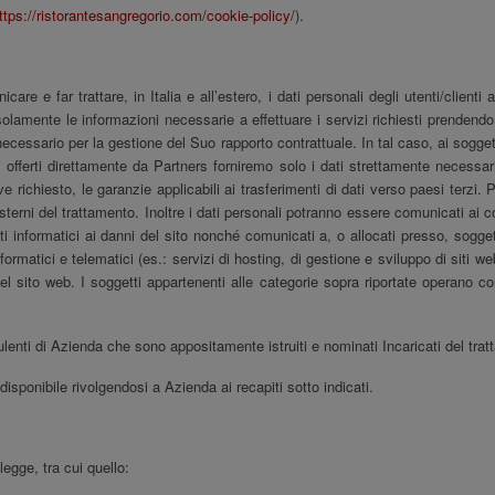
ttps://ristorantesangregorio.com/cookie-policy/
).
are e far trattare, in Italia e all’estero, i dati personali degli utenti/clienti
olamente le informazioni necessarie a effettuare i servizi richiesti prendendo t
 necessario per la gestione del Suo rapporto contrattuale. In tal caso, ai sogget
izi offerti direttamente da Partners forniremo solo i dati strettamente necessa
richiesto, le garanzie applicabili ai trasferimenti di dati verso paesi terzi. P
esterni del trattamento. Inoltre i dati personali potranno essere comunicati a
 informatici ai danni del sito nonché comunicati a, o allocati presso, soggetti te
ormatici e telematici (es.: servizi di hosting, di gestione e sviluppo di siti w
sito web. I soggetti appartenenti alle categorie sopra riportate operano come
ulenti di Azienda che sono appositamente istruiti e nominati Incaricati del tra
isponibile rivolgendosi a Azienda ai recapiti sotto indicati.
legge, tra cui quello: