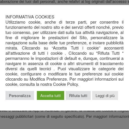
razione dei tuoi dati personali, anche relativi ai log originati dall’accesso ed 
a sicurezza e la riservatezza dei dati. I dati personali trattati verranno conser
INFORMATIVA COOKIES
 predisposte per particolari servizi, dove vengono richiesti dati personali all’
Utilizziamo cookie, anche di terze parti, per consentire il
ogia SSL codifica le informazioni prima che queste vengano scambiate via In
funzionamento del nostro sito e dei servizi offerti nonché, previo
modo la riservatezza delle informazioni trasmesse; inoltre le transazioni eff
tuo consenso, per utilizzare dati sulla tua attività navigazione, al
agamento (PSP) e
Azienda
conserva solo il set minimo di informazioni necessari
fine di migliorare le prestazioni del Sito, personalizzare la
navigazione sulla base delle tue preferenze, e inviare pubblicità
l’art. 33 del GDPR a segnalare a Azienda eventuali circostanze o eventi dai qu
mirata. Cliccando su “Accetta Tutti i cookie” acconsenti
di eventuali azioni volte a contrastare tale evento inviando una comunicazio
all'attivazione di tutti i cookie . Cliccando su "Rifiuta Tutti "
ecessaria attenzione all’utilizzo, ove richiesto, di password/PIN di compless
permarranno le impostazioni di default e, dunque, continuerai a
tenzione e rendere inaccessibili a terzi, al fine di evitarne usi impropri e non a
navigare in assenza di cookie o altri strumenti di tracciamento
diversi da quelli tecnici . Puoi visualizzare le categorie dei
cookie, configurare o modificare le tue preferenze sui cookie
cliccando su Modifica Preferenze. Per maggiori informazioni sui
ser ed, eventualmente, salvata sul tuo computer (in alternativa sul tuo sma
cookie, consulta la nostra Cookie Policy.
n sito web.
Azienda
utilizza i cookie per diverse finalità, allo scopo di offri
 attraverso le pagine del sito.
Personalizza
Accetta tutti
Rifiuta tutti
Leggi di più
r richiamare nessun dato dal tuo hard disk, trasmettere virus informatici o id
o Web o utilizzare la App di
Azienda
. In genere, la finalità dei cookie è miglio
messaggi pubblicitari (come di seguito specificato). Per maggiori informazio