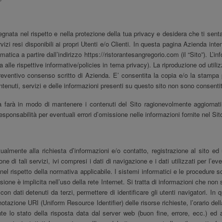
gnata nel rispetto e nella protezione della tua privacy e desidera che ti sent
rvizi resi disponibili ai propri Utenti e/o Clienti. In questa pagina Azienda int
matica a partire dall’indirizzo https://ristorantesangregorio.com
(il “Sito”). L’i
a alle rispettive informative/policies in tema privacy). La riproduzione od utili
reventivo consenso scritto di Azienda. E’ consentita la copia e/o la stamp
contenuti, servizi e delle informazioni presenti su questo sito non sono consentit
da farà in modo di mantenere i contenuti del Sito ragionevolmente aggiornati
ponsabilità per eventuali errori d’omissione nelle informazioni fornite nel Sit
tualmente alla richiesta d’informazioni e/o contatto, registrazione al sito 
 di tali servizi, ivi compresi i dati di navigazione e i dati utilizzati per l’e
ti nel rispetto della normativa applicabile. I sistemi informatici e le procedure
sione è implicita nell’uso della rete Internet. Si tratta di informazioni che no
n dati detenuti da terzi, permettere di identificare gli utenti navigatori. In qu
 notazione URI (Uniform Resource Identifier) delle risorse richieste, l’orario del
te lo stato della risposta data dal server web (buon fine, errore, ecc.) ed a