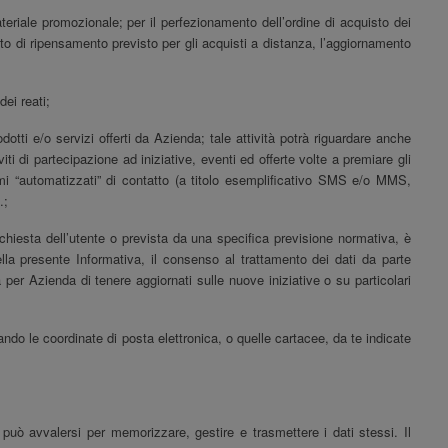
ateriale promozionale; per il perfezionamento dell’ordine di acquisto dei
ritto di ripensamento previsto per gli acquisti a distanza, l’aggiornamento
ei reati;
otti e/o servizi offerti da
Azienda
; tale attività potrà riguardare anche
ti di partecipazione ad iniziative, eventi ed offerte volte a premiare gli
temi “automatizzati” di contatto (a titolo esemplificativo SMS e/o MMS,
.;
richiesta dell’utente o prevista da una specifica previsione normativa, è
ella presente Informativa, il consenso al trattamento dei dati da parte
à per Azienda di tenere aggiornati sulle nuove iniziative o su particolari
zando le coordinate di posta elettronica, o quelle cartacee, da te indicate
può avvalersi per memorizzare, gestire e trasmettere i dati stessi. Il