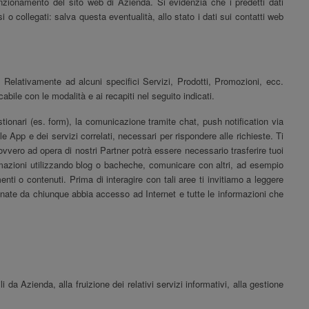
 funzionamento del sito web di Azienda. Si evidenzia che i predetti dati
i o collegati: salva questa eventualità, allo stato i dati sui contatti web
e. Relativamente ad alcuni specifici Servizi, Prodotti, Promozioni, ecc.
bile con le modalità e ai recapiti nel seguito indicati.
estionari (es. form), la comunicazione tramite chat, push notification via
le App e dei servizi correlati, necessari per rispondere alle richieste. Ti
ovvero ad opera di nostri Partner potrà essere necessario trasferire tuoi
formazioni utilizzando blog o bacheche, comunicare con altri, ad esempio
i o contenuti. Prima di interagire con tali aree ti invitiamo a leggere
onate da chiunque abbia accesso ad Internet e tutte le informazioni che
ili da
Azienda
, alla fruizione dei relativi servizi informativi, alla gestione