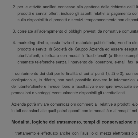
per le attività ancillari connesse alla gestione delle richieste dell
prodotti e servizi offerti, incluso gli aspetti relativi al pagamento c
sulla disponibilità di prodotti e servizi temporaneamente non disponib
correlate all’adempimento di obblighi previsti da normative comunitari
marketing diretto, ossia invio di materiale pubblicitario, vendita 
prodotti e servizi di Società del Gruppo
Azienda
ed essere eseguita 
utenti/clienti, effettuato con modalità “tradizionali” (a titolo e
chiamate telefoniche senza l’intervento dell’operatore, e-mail, fax, app
Il conferimento dei dati per le finalità di cui ai punti 1), 2) e 3), co
obbligatorio e, in difetto, non sarà possibile ricevere le informazion
dell’utente/cliente è invece libero e facoltativo e sempre revocabile sen
promozioni o vantaggi eventualmente disponibili gli utenti/clienti.
Azienda potrà inviare comunicazioni commerciali relative a prodotti e/o se
in tali occasioni alle quali potrai opporti con le modalità e ai recapiti nel
Modalità, logiche del trattamento, tempi di conservazione e 
Il trattamento è effettuato anche con l’ausilio di mezzi elettronici