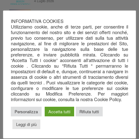
4 Luglio 2026
Chiuso per Ferie
4 Luglio 2026
INFORMATIVA COOKIES
Utilizziamo cookie, anche di terze parti, per consentire il
funzionamento del nostro sito e dei servizi offerti nonché,
Dalla terra e dal mare, alla tavola…
previo tuo consenso, per utilizzare dati sulla tua attività
26 Giugno 2026
navigazione, al fine di migliorare le prestazioni del Sito,
personalizzare la navigazione sulla base delle tue
Una serata ben riuscita…
preferenze, e inviare pubblicità mirata. Cliccando su
22 Giugno 2026
“Accetta Tutti i cookie” acconsenti all'attivazione di tutti i
cookie . Cliccando su "Rifiuta Tutti " permarranno le
Il mare nel calice…
impostazioni di default e, dunque, continuerai a navigare in
7 Giugno 2026
assenza di cookie o altri strumenti di tracciamento diversi
da quelli tecnici . Puoi visualizzare le categorie dei cookie,
Anagrafica
configurare o modificare le tue preferenze sui cookie
cliccando su Modifica Preferenze. Per maggiori
informazioni sui cookie, consulta la nostra Cookie Policy.
Ristorante Pizzeria
SAN GREGORIO srl
Personalizza
Accetta tutti
Rifiuta tutti
Via Cottafavi, 11
Leggi di più
42015 Correggio (RE)
348 3969456