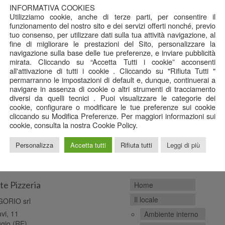
INFORMATIVA COOKIES
Utilizziamo cookie, anche di terze parti, per consentire il
funzionamento del nostro sito e dei servizi offerti nonché, previo
tuo consenso, per utilizzare dati sulla tua attività navigazione, al
fine di migliorare le prestazioni del Sito, personalizzare la
navigazione sulla base delle tue preferenze, e inviare pubblicità
mirata. Cliccando su “Accetta Tutti i cookie” acconsenti
all'attivazione di tutti i cookie . Cliccando su "Rifiuta Tutti "
permarranno le impostazioni di default e, dunque, continuerai a
navigare in assenza di cookie o altri strumenti di tracciamento
diversi da quelli tecnici . Puoi visualizzare le categorie dei
cookie, configurare o modificare le tue preferenze sui cookie
cliccando su Modifica Preferenze. Per maggiori informazioni sui
cookie, consulta la nostra Cookie Policy.
Personalizza
Accetta tutti
Rifiuta tutti
Leggi di più
fica
Contenuti
te Pizzeria
Home
Il locale
ORIO srl
avi, 11
Ambiente interno
gio (RE)