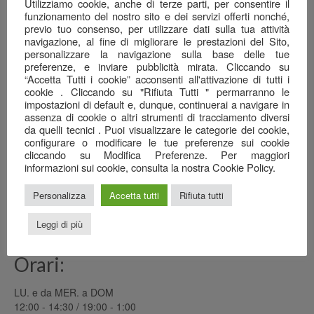
Una serata ben riuscita…
Utilizziamo cookie, anche di terze parti, per consentire il
22 Giugno 2026
funzionamento del nostro sito e dei servizi offerti nonché,
previo tuo consenso, per utilizzare dati sulla tua attività
navigazione, al fine di migliorare le prestazioni del Sito,
Il mare nel calice…
personalizzare la navigazione sulla base delle tue
7 Giugno 2026
preferenze, e inviare pubblicità mirata. Cliccando su
“Accetta Tutti i cookie” acconsenti all'attivazione di tutti i
Anagrafica
cookie . Cliccando su "Rifiuta Tutti " permarranno le
impostazioni di default e, dunque, continuerai a navigare in
Ristorante Pizzeria
assenza di cookie o altri strumenti di tracciamento diversi
da quelli tecnici . Puoi visualizzare le categorie dei cookie,
SAN GREGORIO srl
configurare o modificare le tue preferenze sui cookie
cliccando su Modifica Preferenze. Per maggiori
Via Cottafavi, 11
informazioni sui cookie, consulta la nostra Cookie Policy.
42015 Correggio (RE)
348 3969456
Personalizza
Accetta tutti
Rifiuta tutti
0522 082778
sangregoriocorreggio@gmail.com
Leggi di più
Orari:
LU. e da MER. a DOM
12:00 - 14:30 / 19:00 - 1:00