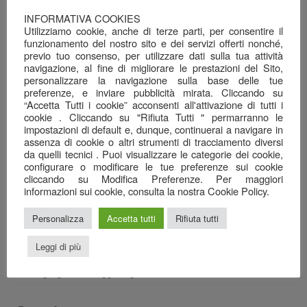
Dalla terra e dal mare, alla tavola…
INFORMATIVA COOKIES
26 Giugno 2026
Utilizziamo cookie, anche di terze parti, per consentire il
funzionamento del nostro sito e dei servizi offerti nonché,
previo tuo consenso, per utilizzare dati sulla tua attività
Una serata ben riuscita…
navigazione, al fine di migliorare le prestazioni del Sito,
22 Giugno 2026
personalizzare la navigazione sulla base delle tue
preferenze, e inviare pubblicità mirata. Cliccando su
Il mare nel calice…
“Accetta Tutti i cookie” acconsenti all'attivazione di tutti i
7 Giugno 2026
cookie . Cliccando su "Rifiuta Tutti " permarranno le
impostazioni di default e, dunque, continuerai a navigare in
Anagrafica
assenza di cookie o altri strumenti di tracciamento diversi
da quelli tecnici . Puoi visualizzare le categorie dei cookie,
configurare o modificare le tue preferenze sui cookie
Ristorante Pizzeria
cliccando su Modifica Preferenze. Per maggiori
SAN GREGORIO srl
informazioni sui cookie, consulta la nostra Cookie Policy.
Via Cottafavi, 11
Personalizza
Accetta tutti
Rifiuta tutti
42015 Correggio (RE)
348 3969456
Leggi di più
0522 082778
sangregoriocorreggio@gmail.com