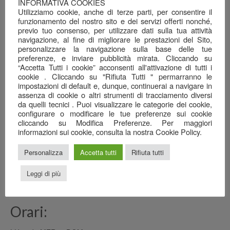
INFORMATIVA COOKIES
Utilizziamo cookie, anche di terze parti, per consentire il
Una serata ben riuscita…
funzionamento del nostro sito e dei servizi offerti nonché,
22 Giugno 2026
previo tuo consenso, per utilizzare dati sulla tua attività
navigazione, al fine di migliorare le prestazioni del Sito,
personalizzare la navigazione sulla base delle tue
Il mare nel calice…
preferenze, e inviare pubblicità mirata. Cliccando su
7 Giugno 2026
“Accetta Tutti i cookie” acconsenti all'attivazione di tutti i
cookie . Cliccando su "Rifiuta Tutti " permarranno le
Anagrafica
impostazioni di default e, dunque, continuerai a navigare in
assenza di cookie o altri strumenti di tracciamento diversi
Ristorante Pizzeria
da quelli tecnici . Puoi visualizzare le categorie dei cookie,
configurare o modificare le tue preferenze sui cookie
SAN GREGORIO srl
cliccando su Modifica Preferenze. Per maggiori
informazioni sui cookie, consulta la nostra Cookie Policy.
Via Cottafavi, 11
42015 Correggio (RE)
Personalizza
Accetta tutti
Rifiuta tutti
348 3969456
0522 082778
Leggi di più
sangregoriocorreggio@gmail.com
Orari: