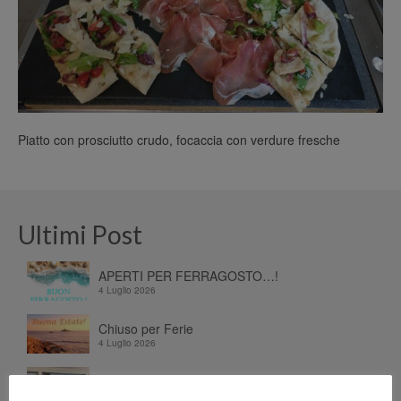
Piatto con prosciutto crudo, focaccia con verdure fresche
Ultimi Post
APERTI PER FERRAGOSTO…!
4 Luglio 2026
Chiuso per Ferie
4 Luglio 2026
Dalla terra e dal mare, alla tavola…
26 Giugno 2026