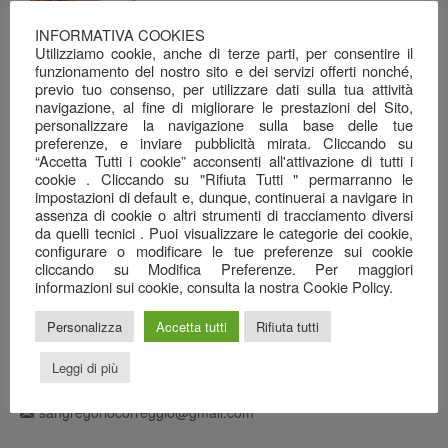
INFORMATIVA COOKIES
Dalla terra e dal mare, alla tavola…
Utilizziamo cookie, anche di terze parti, per consentire il
26 Giugno 2026
funzionamento del nostro sito e dei servizi offerti nonché,
previo tuo consenso, per utilizzare dati sulla tua attività
Una serata ben riuscita…
navigazione, al fine di migliorare le prestazioni del Sito,
22 Giugno 2026
personalizzare la navigazione sulla base delle tue
preferenze, e inviare pubblicità mirata. Cliccando su
Il mare nel calice…
“Accetta Tutti i cookie” acconsenti all'attivazione di tutti i
7 Giugno 2026
cookie . Cliccando su "Rifiuta Tutti " permarranno le
impostazioni di default e, dunque, continuerai a navigare in
Anagrafica
assenza di cookie o altri strumenti di tracciamento diversi
da quelli tecnici . Puoi visualizzare le categorie dei cookie,
configurare o modificare le tue preferenze sui cookie
Ristorante Pizzeria
cliccando su Modifica Preferenze. Per maggiori
informazioni sui cookie, consulta la nostra Cookie Policy.
SAN GREGORIO srl
Via Cottafavi, 11
Personalizza
Accetta tutti
Rifiuta tutti
42015 Correggio (RE)
348 3969456
Leggi di più
0522 082778
sangregoriocorreggio@gmail.com