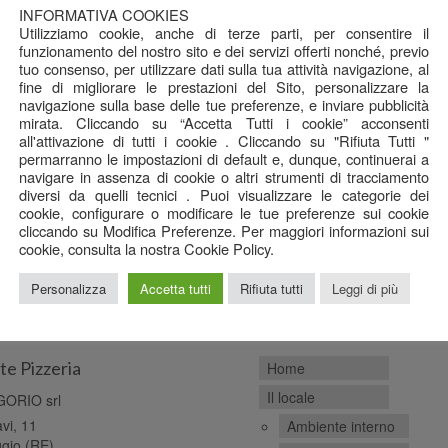
INFORMATIVA COOKIES
Utilizziamo cookie, anche di terze parti, per consentire il
funzionamento del nostro sito e dei servizi offerti nonché, previo
tuo consenso, per utilizzare dati sulla tua attività navigazione, al
fine di migliorare le prestazioni del Sito, personalizzare la
navigazione sulla base delle tue preferenze, e inviare pubblicità
mirata. Cliccando su “Accetta Tutti i cookie” acconsenti
all'attivazione di tutti i cookie . Cliccando su "Rifiuta Tutti "
permarranno le impostazioni di default e, dunque, continuerai a
navigare in assenza di cookie o altri strumenti di tracciamento
diversi da quelli tecnici . Puoi visualizzare le categorie dei
cookie, configurare o modificare le tue preferenze sui cookie
cliccando su Modifica Preferenze. Per maggiori informazioni sui
cookie, consulta la nostra Cookie Policy.
Personalizza
Accetta tutti
Rifiuta tutti
Leggi di più
fica
Contenuti
te Pizzeria
Home
Il locale
ORIO srl
avi, 11
Ambiente interno
gio (RE)