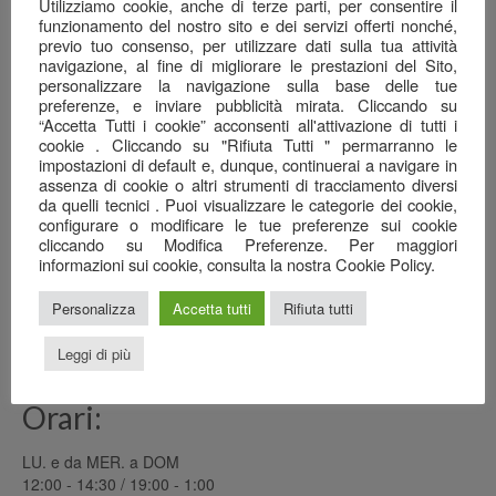
Una serata ben riuscita…
Utilizziamo cookie, anche di terze parti, per consentire il
22 Giugno 2026
funzionamento del nostro sito e dei servizi offerti nonché,
previo tuo consenso, per utilizzare dati sulla tua attività
navigazione, al fine di migliorare le prestazioni del Sito,
Il mare nel calice…
personalizzare la navigazione sulla base delle tue
7 Giugno 2026
preferenze, e inviare pubblicità mirata. Cliccando su
“Accetta Tutti i cookie” acconsenti all'attivazione di tutti i
Anagrafica
cookie . Cliccando su "Rifiuta Tutti " permarranno le
impostazioni di default e, dunque, continuerai a navigare in
Ristorante Pizzeria
assenza di cookie o altri strumenti di tracciamento diversi
da quelli tecnici . Puoi visualizzare le categorie dei cookie,
SAN GREGORIO srl
configurare o modificare le tue preferenze sui cookie
cliccando su Modifica Preferenze. Per maggiori
Via Cottafavi, 11
informazioni sui cookie, consulta la nostra Cookie Policy.
42015 Correggio (RE)
348 3969456
Personalizza
Accetta tutti
Rifiuta tutti
0522 082778
sangregoriocorreggio@gmail.com
Leggi di più
Orari:
LU. e da MER. a DOM
12:00 - 14:30 / 19:00 - 1:00