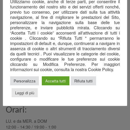
Una serata ben riuscita…
Utilizziamo cookie, anche di terze parti, per consentire il
22 Giugno 2026
funzionamento del nostro sito e dei servizi offerti nonché,
previo tuo consenso, per utilizzare dati sulla tua attività
navigazione, al fine di migliorare le prestazioni del Sito,
Il mare nel calice…
personalizzare la navigazione sulla base delle tue
7 Giugno 2026
preferenze, e inviare pubblicità mirata. Cliccando su
“Accetta Tutti i cookie” acconsenti all'attivazione di tutti i
Anagrafica
cookie . Cliccando su "Rifiuta Tutti " permarranno le
impostazioni di default e, dunque, continuerai a navigare in
Ristorante Pizzeria
assenza di cookie o altri strumenti di tracciamento diversi
da quelli tecnici . Puoi visualizzare le categorie dei cookie,
SAN GREGORIO srl
configurare o modificare le tue preferenze sui cookie
cliccando su Modifica Preferenze. Per maggiori
Via Cottafavi, 11
informazioni sui cookie, consulta la nostra Cookie Policy.
42015 Correggio (RE)
348 3969456
Personalizza
Accetta tutti
Rifiuta tutti
0522 082778
sangregoriocorreggio@gmail.com
Leggi di più
Orari:
LU. e da MER. a DOM
12:00 - 14:30 / 19:00 - 1:00