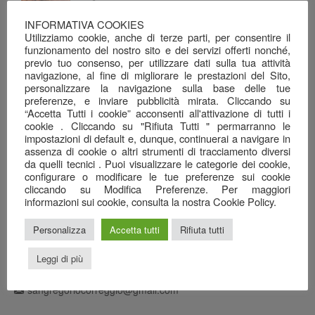
INFORMATIVA COOKIES
Dalla terra e dal mare, alla tavola…
Utilizziamo cookie, anche di terze parti, per consentire il
26 Giugno 2026
funzionamento del nostro sito e dei servizi offerti nonché,
previo tuo consenso, per utilizzare dati sulla tua attività
Una serata ben riuscita…
navigazione, al fine di migliorare le prestazioni del Sito,
22 Giugno 2026
personalizzare la navigazione sulla base delle tue
preferenze, e inviare pubblicità mirata. Cliccando su
Il mare nel calice…
“Accetta Tutti i cookie” acconsenti all'attivazione di tutti i
7 Giugno 2026
cookie . Cliccando su "Rifiuta Tutti " permarranno le
impostazioni di default e, dunque, continuerai a navigare in
Anagrafica
assenza di cookie o altri strumenti di tracciamento diversi
da quelli tecnici . Puoi visualizzare le categorie dei cookie,
configurare o modificare le tue preferenze sui cookie
Ristorante Pizzeria
cliccando su Modifica Preferenze. Per maggiori
informazioni sui cookie, consulta la nostra Cookie Policy.
SAN GREGORIO srl
Via Cottafavi, 11
Personalizza
Accetta tutti
Rifiuta tutti
42015 Correggio (RE)
348 3969456
Leggi di più
0522 082778
sangregoriocorreggio@gmail.com