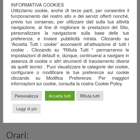
INFORMATIVA COOKIES
26 Giugno 2026
Utilizziamo cookie, anche di terze parti, per consentire il
funzionamento del nostro sito e dei servizi offerti nonché,
Una serata ben riuscita…
previo tuo consenso, per utilizzare dati sulla tua attività
22 Giugno 2026
navigazione, al fine di migliorare le prestazioni del Sito,
personalizzare la navigazione sulla base delle tue
Il mare nel calice…
preferenze, e inviare pubblicità mirata. Cliccando su
7 Giugno 2026
“Accetta Tutti i cookie” acconsenti all'attivazione di tutti i
cookie . Cliccando su "Rifiuta Tutti " permarranno le
Anagrafica
impostazioni di default e, dunque, continuerai a navigare in
assenza di cookie o altri strumenti di tracciamento diversi
da quelli tecnici . Puoi visualizzare le categorie dei cookie,
Ristorante Pizzeria
configurare o modificare le tue preferenze sui cookie
cliccando su Modifica Preferenze. Per maggiori
SAN GREGORIO srl
informazioni sui cookie, consulta la nostra Cookie Policy.
Via Cottafavi, 11
42015 Correggio (RE)
Personalizza
Accetta tutti
Rifiuta tutti
348 3969456
0522 082778
Leggi di più
sangregoriocorreggio@gmail.com
Orari: