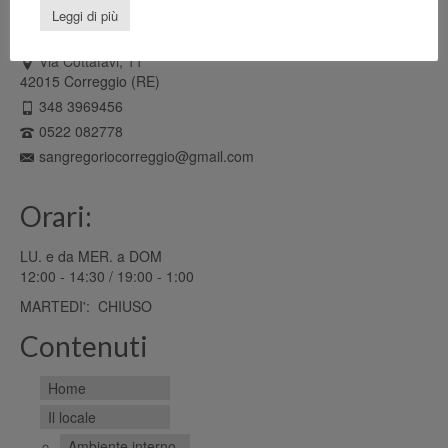
Ristorante Pizzeria
Leggi di più
SAN GREGORIO srl
Via Cottafavi, 11
42015 Correggio (RE)
348 3969456
0522 082778
sangregoriocorreggio@gmail.com
Orari:
LU. e da MER. a DOM
12:00 - 14:30 / 19:00 - 1:00
MARTEDI': CHIUSO
Contenuti
Home
Il locale
Ambiente interno