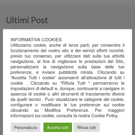
Ultimi Post
APERTI PER FERRAGOSTO…!
INFORMATIVA COOKIES
4 Luglio 2026
Utilizziamo cookie, anche di terze parti, per consentire il
funzionamento del nostro sito e dei servizi offerti nonché,
Chiuso per Ferie
previo tuo consenso, per utilizzare dati sulla tua attività
4 Luglio 2026
navigazione, al fine di migliorare le prestazioni del Sito,
personalizzare la navigazione sulla base delle tue
Dalla terra e dal mare, alla tavola…
preferenze, e inviare pubblicità mirata. Cliccando su
26 Giugno 2026
“Accetta Tutti i cookie” acconsenti all'attivazione di tutti i
cookie . Cliccando su "Rifiuta Tutti " permarranno le
Una serata ben riuscita…
impostazioni di default e, dunque, continuerai a navigare in
22 Giugno 2026
assenza di cookie o altri strumenti di tracciamento diversi
da quelli tecnici . Puoi visualizzare le categorie dei cookie,
configurare o modificare le tue preferenze sui cookie
Il mare nel calice…
cliccando su Modifica Preferenze. Per maggiori
7 Giugno 2026
informazioni sui cookie, consulta la nostra Cookie Policy.
Anagrafica
Personalizza
Accetta tutti
Rifiuta tutti