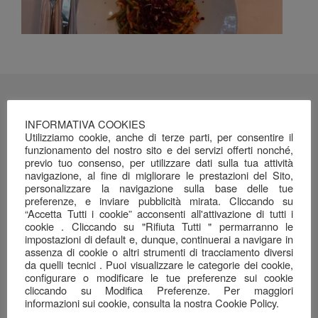
Ultimi Post
INFORMATIVA COOKIES
Utilizziamo cookie, anche di terze parti, per consentire il
APERTI PER FERRAGOSTO…!
funzionamento del nostro sito e dei servizi offerti nonché,
4 Luglio 2026
previo tuo consenso, per utilizzare dati sulla tua attività
navigazione, al fine di migliorare le prestazioni del Sito,
Chiuso per Ferie
personalizzare la navigazione sulla base delle tue
4 Luglio 2026
preferenze, e inviare pubblicità mirata. Cliccando su
“Accetta Tutti i cookie” acconsenti all'attivazione di tutti i
cookie . Cliccando su "Rifiuta Tutti " permarranno le
Dalla terra e dal mare, alla tavola…
impostazioni di default e, dunque, continuerai a navigare in
26 Giugno 2026
assenza di cookie o altri strumenti di tracciamento diversi
da quelli tecnici . Puoi visualizzare le categorie dei cookie,
Una serata ben riuscita…
configurare o modificare le tue preferenze sui cookie
22 Giugno 2026
cliccando su Modifica Preferenze. Per maggiori
informazioni sui cookie, consulta la nostra Cookie Policy.
Il mare nel calice…