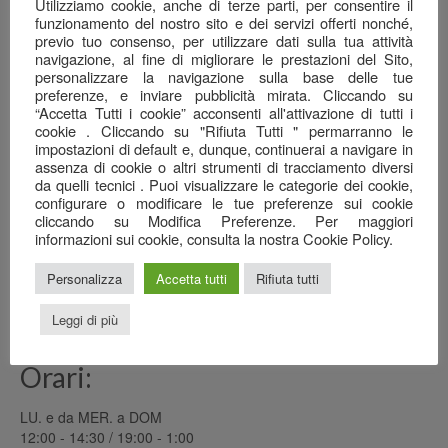
Una serata ben riuscita…
Utilizziamo cookie, anche di terze parti, per consentire il
22 Giugno 2026
funzionamento del nostro sito e dei servizi offerti nonché,
previo tuo consenso, per utilizzare dati sulla tua attività
navigazione, al fine di migliorare le prestazioni del Sito,
Il mare nel calice…
personalizzare la navigazione sulla base delle tue
7 Giugno 2026
preferenze, e inviare pubblicità mirata. Cliccando su
“Accetta Tutti i cookie” acconsenti all'attivazione di tutti i
Anagrafica
cookie . Cliccando su "Rifiuta Tutti " permarranno le
impostazioni di default e, dunque, continuerai a navigare in
Ristorante Pizzeria
assenza di cookie o altri strumenti di tracciamento diversi
da quelli tecnici . Puoi visualizzare le categorie dei cookie,
SAN GREGORIO srl
configurare o modificare le tue preferenze sui cookie
cliccando su Modifica Preferenze. Per maggiori
Via Cottafavi, 11
informazioni sui cookie, consulta la nostra Cookie Policy.
42015 Correggio (RE)
348 3969456
Personalizza
Accetta tutti
Rifiuta tutti
0522 082778
sangregoriocorreggio@gmail.com
Leggi di più
Orari:
LU. e da MER. a DOM
12:00 - 14:30 / 19:00 - 1:00