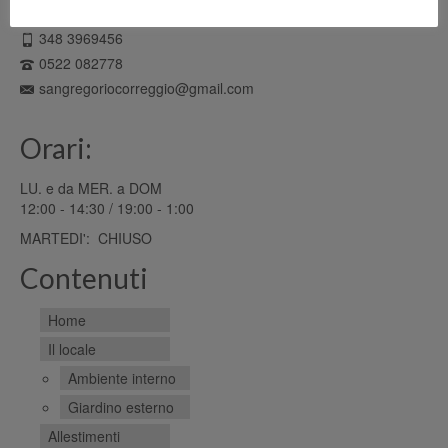
42015 Correggio (RE)
348 3969456
0522 082778
sangregoriocorreggio@gmail.com
Orari:
LU. e da MER. a DOM
12:00 - 14:30 / 19:00 - 1:00
MARTEDI': CHIUSO
Contenuti
Home
Il locale
Ambiente interno
Giardino esterno
Allestimenti