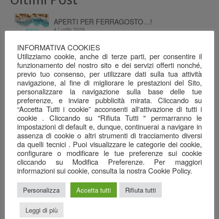
APERTI PER FERRAGOSTO…!
4 Luglio 2026
INFORMATIVA COOKIES
Chiuso per Ferie
Utilizziamo cookie, anche di terze parti, per consentire il
4 Luglio 2026
funzionamento del nostro sito e dei servizi offerti nonché,
previo tuo consenso, per utilizzare dati sulla tua attività
Dalla terra e dal mare, alla tavola…
navigazione, al fine di migliorare le prestazioni del Sito,
26 Giugno 2026
personalizzare la navigazione sulla base delle tue
preferenze, e inviare pubblicità mirata. Cliccando su
Una serata ben riuscita…
“Accetta Tutti i cookie” acconsenti all'attivazione di tutti i
22 Giugno 2026
cookie . Cliccando su "Rifiuta Tutti " permarranno le
impostazioni di default e, dunque, continuerai a navigare in
assenza di cookie o altri strumenti di tracciamento diversi
Il mare nel calice…
da quelli tecnici . Puoi visualizzare le categorie dei cookie,
7 Giugno 2026
configurare o modificare le tue preferenze sui cookie
cliccando su Modifica Preferenze. Per maggiori
Anagrafica
informazioni sui cookie, consulta la nostra Cookie Policy.
Ristorante Pizzeria
Personalizza
Accetta tutti
Rifiuta tutti
SAN GREGORIO srl
Leggi di più
Via Cottafavi, 11