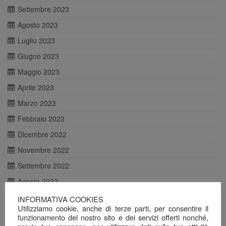
Settembre 2023
Agosto 2023
Luglio 2023
Giugno 2023
Maggio 2023
Aprile 2023
Marzo 2023
Febbraio 2023
Dicembre 2022
Novembre 2022
Settembre 2022
Agosto 2022
Luglio 2022
INFORMATIVA COOKIES
Utilizziamo cookie, anche di terze parti, per consentire il
Giugno 2022
funzionamento del nostro sito e dei servizi offerti nonché,