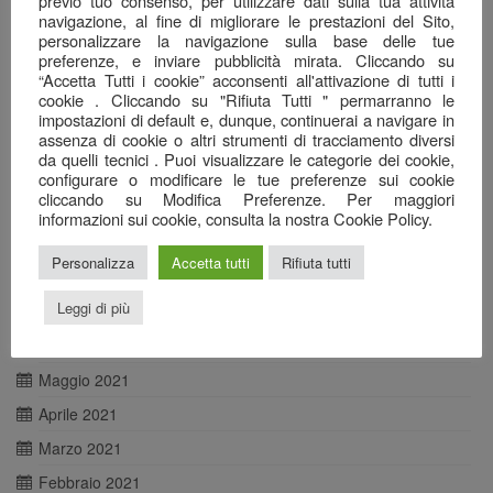
previo tuo consenso, per utilizzare dati sulla tua attività
Maggio 2022
navigazione, al fine di migliorare le prestazioni del Sito,
Aprile 2022
personalizzare la navigazione sulla base delle tue
preferenze, e inviare pubblicità mirata. Cliccando su
Marzo 2022
“Accetta Tutti i cookie” acconsenti all'attivazione di tutti i
cookie . Cliccando su "Rifiuta Tutti " permarranno le
Febbraio 2022
impostazioni di default e, dunque, continuerai a navigare in
assenza di cookie o altri strumenti di tracciamento diversi
Gennaio 2022
da quelli tecnici . Puoi visualizzare le categorie dei cookie,
Dicembre 2021
configurare o modificare le tue preferenze sui cookie
cliccando su Modifica Preferenze. Per maggiori
Novembre 2021
informazioni sui cookie, consulta la nostra Cookie Policy.
Ottobre 2021
Personalizza
Accetta tutti
Rifiuta tutti
Agosto 2021
Leggi di più
Luglio 2021
Giugno 2021
Maggio 2021
Aprile 2021
Marzo 2021
Febbraio 2021