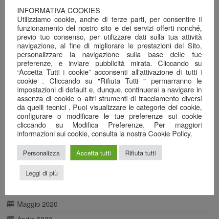
Giugno 2021
INFORMATIVA COOKIES
Utilizziamo cookie, anche di terze parti, per consentire il
Maggio 2021
funzionamento del nostro sito e dei servizi offerti nonché,
previo tuo consenso, per utilizzare dati sulla tua attività
Aprile 2021
navigazione, al fine di migliorare le prestazioni del Sito,
Marzo 2021
personalizzare la navigazione sulla base delle tue
preferenze, e inviare pubblicità mirata. Cliccando su
Febbraio 2021
“Accetta Tutti i cookie” acconsenti all'attivazione di tutti i
cookie . Cliccando su "Rifiuta Tutti " permarranno le
Gennaio 2021
impostazioni di default e, dunque, continuerai a navigare in
Dicembre 2020
assenza di cookie o altri strumenti di tracciamento diversi
da quelli tecnici . Puoi visualizzare le categorie dei cookie,
Novembre 2020
configurare o modificare le tue preferenze sui cookie
cliccando su Modifica Preferenze. Per maggiori
Ottobre 2020
informazioni sui cookie, consulta la nostra Cookie Policy.
Settembre 2020
Personalizza
Accetta tutti
Rifiuta tutti
Agosto 2020
Leggi di più
Luglio 2020
Giugno 2020
Maggio 2020