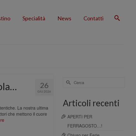
stino
Specialità
News
Contatti
Cerca
vola…
26
per:
GIU 2026
Articoli recenti
tentiche. La nostra ultima
tori che mettono il cuore
APERTI PER
ere
FERRAGOSTO…!
Chiuso per Ferie