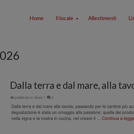
Home
Il locale
Allestimenti
Li
2026
Dalla terra e dal mare, alla ta
pubblicato in:
News
|
0
Dalla terra e dal mare alla tavola, passando per le cantine più au
degustazione è stata un omaggio alla passione: quella dei produt
nella vigna e la nostra in cucina, nel creare il …
Continua a legg