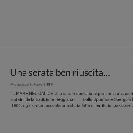
Una serata ben riuscita…
pubblicato in:
News
|
0
IL MARE NEL CALICE Una serata dedicata ai profumi e ai sapor
dai vini della tradizione Reggiana! Dallo Spumante Spergola B
1900, ogni calice racconta una storia fatta di territorio, passion