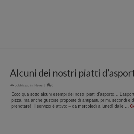
Alcuni dei nostri piatti d’aspo
pubblicato in:
News
|
0
Ecco qua sotto alcuni esempi dei nostri piatti d’asporto… L’asport
pizza, ma anche gustose proposte di antipasti, primi, secondi e 
prenotare! ⁣⁣ Il servizio è attivo:⁣ – da mercoledì a lunedì dalle …
C