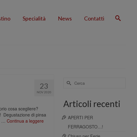
stino
Specialità
News
Contatti
Cerca
e
23
per:
NOV 2020
Articoli recenti
rio cosa scegliere? ⁣
 ⁣ Degustazione di pinsa
APERTI PER
la …
Continua a leggere
FERRAGOSTO…!
Chiuso per Ferie