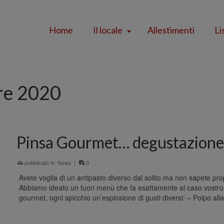
Home
Il locale
Allestimenti
Li
re 2020
Pinsa Gourmet… degustazion
pubblicato in:
News
|
0
Avete voglia di un antipasto diverso dal solito ma non sapete prop
Abbiamo ideato un fuori menù che fa esattamente al caso vostro!⁣
gourmet, ogni spicchio un’esplosione di gusti diversi:⁣ – Polpo al