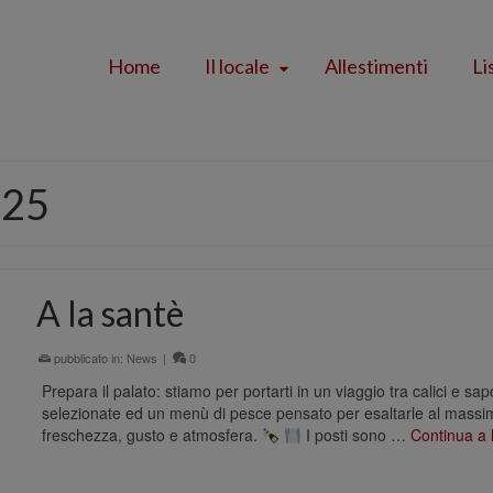
Home
Il locale
Allestimenti
Li
025
A la santè
pubblicato in:
News
|
0
Prepara il palato: stiamo per portarti in un viaggio tra calici e sap
selezionate ed un menù di pesce pensato per esaltarle al massim
freschezza, gusto e atmosfera.
I posti sono …
Continua a 