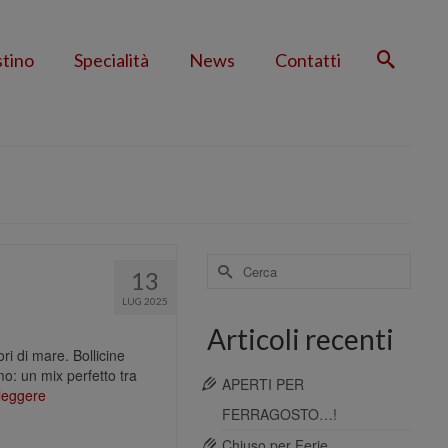
stino
Specialità
News
Contatti
Cerca
13
per:
LUG 2025
Articoli recenti
ori di mare. Bollicine
o: un mix perfetto tra
APERTI PER
leggere
FERRAGOSTO…!
Chiuso per Ferie