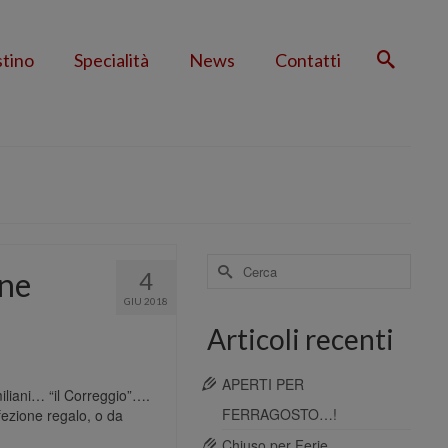
stino
Specialità
News
Contatti
Cerca
one
4
per:
GIU 2018
Articoli recenti
APERTI PER
miliani… “il Correggio”….
FERRAGOSTO…!
nfezione regalo, o da
Chiuso per Ferie