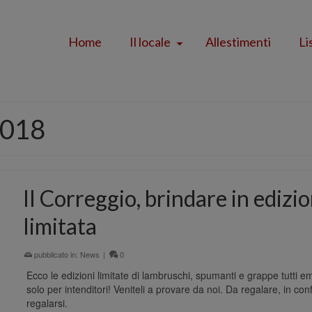
Home
Il locale
Allestimenti
Li
2018
Il Correggio, brindare in edizi
limitata
pubblicato in:
News
|
0
Ecco le edizioni limitate di lambruschi, spumanti e grappe tutti e
solo per intenditori! Veniteli a provare da noi. Da regalare, in co
regalarsi.