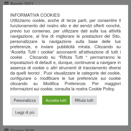
Agosto 2021
Luglio 2021
INFORMATIVA COOKIES
Utilizziamo cookie, anche di terze parti, per consentire il
Giugno 2021
funzionamento del nostro sito e dei servizi offerti nonché,
previo tuo consenso, per utilizzare dati sulla tua attività
Maggio 2021
navigazione, al fine di migliorare le prestazioni del Sito,
Aprile 2021
personalizzare la navigazione sulla base delle tue
preferenze, e inviare pubblicità mirata. Cliccando su
Marzo 2021
“Accetta Tutti i cookie” acconsenti all'attivazione di tutti i
cookie . Cliccando su "Rifiuta Tutti " permarranno le
Febbraio 2021
impostazioni di default e, dunque, continuerai a navigare in
Gennaio 2021
assenza di cookie o altri strumenti di tracciamento diversi
da quelli tecnici . Puoi visualizzare le categorie dei cookie,
Dicembre 2020
configurare o modificare le tue preferenze sui cookie
cliccando su Modifica Preferenze. Per maggiori
Novembre 2020
informazioni sui cookie, consulta la nostra Cookie Policy.
Ottobre 2020
Personalizza
Accetta tutti
Rifiuta tutti
Settembre 2020
Agosto 2020
Leggi di più
Luglio 2020
Giugno 2020