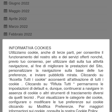
Giugno 2022
Maggio 2022
Aprile 2022
Marzo 2022
Febbraio 2022
Gennaio 2022
INFORMATIVA COOKIES
Dicembre 2021
Utilizziamo cookie, anche di terze parti, per consentire il
funzionamento del nostro sito e dei servizi offerti nonché,
Novembre 2021
previo tuo consenso, per utilizzare dati sulla tua attività
Ottobre 2021
navigazione, al fine di migliorare le prestazioni del Sito,
personalizzare la navigazione sulla base delle tue
Agosto 2021
preferenze, e inviare pubblicità mirata. Cliccando su
“Accetta Tutti i cookie” acconsenti all'attivazione di tutti i
Luglio 2021
cookie . Cliccando su "Rifiuta Tutti " permarranno le
impostazioni di default e, dunque, continuerai a navigare in
Giugno 2021
assenza di cookie o altri strumenti di tracciamento diversi
Maggio 2021
da quelli tecnici . Puoi visualizzare le categorie dei cookie,
configurare o modificare le tue preferenze sui cookie
Aprile 2021
cliccando su Modifica Preferenze. Per maggiori
informazioni sui cookie, consulta la nostra Cookie Policy.
Marzo 2021