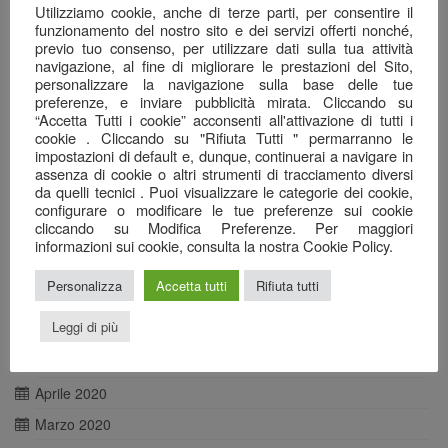
Utilizziamo cookie, anche di terze parti, per consentire il
Aprile 2021
funzionamento del nostro sito e dei servizi offerti nonché,
previo tuo consenso, per utilizzare dati sulla tua attività
Marzo 2021
navigazione, al fine di migliorare le prestazioni del Sito,
personalizzare la navigazione sulla base delle tue
Febbraio 2021
preferenze, e inviare pubblicità mirata. Cliccando su
Gennaio 2021
“Accetta Tutti i cookie” acconsenti all'attivazione di tutti i
cookie . Cliccando su "Rifiuta Tutti " permarranno le
Dicembre 2020
impostazioni di default e, dunque, continuerai a navigare in
assenza di cookie o altri strumenti di tracciamento diversi
Novembre 2020
da quelli tecnici . Puoi visualizzare le categorie dei cookie,
Ottobre 2020
configurare o modificare le tue preferenze sui cookie
cliccando su Modifica Preferenze. Per maggiori
Settembre 2020
informazioni sui cookie, consulta la nostra Cookie Policy.
Agosto 2020
Personalizza
Accetta tutti
Rifiuta tutti
Luglio 2020
Leggi di più
Giugno 2020
Maggio 2020
Aprile 2020
Marzo 2020