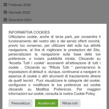
Febbraio 2022
Gennaio 2022
Dicembre 2021
Novembre 2021
INFORMATIVA COOKIES
Ottobre 2021
Utilizziamo cookie, anche di terze parti, per consentire il
funzionamento del nostro sito e dei servizi offerti nonché,
Agosto 2021
previo tuo consenso, per utilizzare dati sulla tua attività
navigazione, al fine di migliorare le prestazioni del Sito,
Luglio 2021
personalizzare la navigazione sulla base delle tue
Giugno 2021
preferenze, e inviare pubblicità mirata. Cliccando su
“Accetta Tutti i cookie” acconsenti all'attivazione di tutti i
Maggio 2021
cookie . Cliccando su "Rifiuta Tutti " permarranno le
impostazioni di default e, dunque, continuerai a navigare in
Aprile 2021
assenza di cookie o altri strumenti di tracciamento diversi
da quelli tecnici . Puoi visualizzare le categorie dei cookie,
Marzo 2021
configurare o modificare le tue preferenze sui cookie
Febbraio 2021
cliccando su Modifica Preferenze. Per maggiori
informazioni sui cookie, consulta la nostra Cookie Policy.
Gennaio 2021
Dicembre 2020
Personalizza
Accetta tutti
Rifiuta tutti