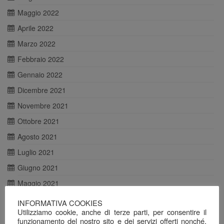
Maggio 2022
Aprile 2022
Marzo 2022
Febbraio 2022
Gennaio 2022
Dicembre 2021
Novembre 2021
Ottobre 2021
Agosto 2021
Luglio 2021
Giugno 2021
Maggio 2021
Aprile 2021
INFORMATIVA COOKIES
Utilizziamo cookie, anche di terze parti, per consentire il
Marzo 2021
funzionamento del nostro sito e dei servizi offerti nonché,