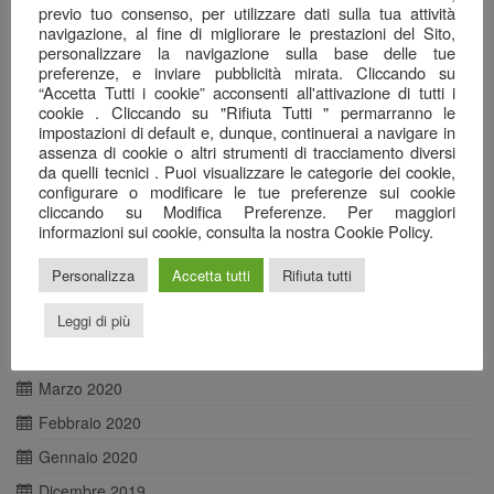
previo tuo consenso, per utilizzare dati sulla tua attività
Febbraio 2021
navigazione, al fine di migliorare le prestazioni del Sito,
Gennaio 2021
personalizzare la navigazione sulla base delle tue
preferenze, e inviare pubblicità mirata. Cliccando su
Dicembre 2020
“Accetta Tutti i cookie” acconsenti all'attivazione di tutti i
cookie . Cliccando su "Rifiuta Tutti " permarranno le
Novembre 2020
impostazioni di default e, dunque, continuerai a navigare in
Ottobre 2020
assenza di cookie o altri strumenti di tracciamento diversi
da quelli tecnici . Puoi visualizzare le categorie dei cookie,
Settembre 2020
configurare o modificare le tue preferenze sui cookie
cliccando su Modifica Preferenze. Per maggiori
Agosto 2020
informazioni sui cookie, consulta la nostra Cookie Policy.
Luglio 2020
Personalizza
Accetta tutti
Rifiuta tutti
Giugno 2020
Maggio 2020
Leggi di più
Aprile 2020
Marzo 2020
Febbraio 2020
Gennaio 2020
Dicembre 2019