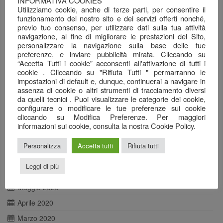
INFORMATIVA COOKIES
Maggio 2021
Utilizziamo cookie, anche di terze parti, per consentire il
Aprile 2021
funzionamento del nostro sito e dei servizi offerti nonché,
previo tuo consenso, per utilizzare dati sulla tua attività
Marzo 2021
navigazione, al fine di migliorare le prestazioni del Sito,
personalizzare la navigazione sulla base delle tue
Febbraio 2021
preferenze, e inviare pubblicità mirata. Cliccando su
“Accetta Tutti i cookie” acconsenti all'attivazione di tutti i
Gennaio 2021
cookie . Cliccando su "Rifiuta Tutti " permarranno le
Dicembre 2020
impostazioni di default e, dunque, continuerai a navigare in
assenza di cookie o altri strumenti di tracciamento diversi
Novembre 2020
da quelli tecnici . Puoi visualizzare le categorie dei cookie,
configurare o modificare le tue preferenze sui cookie
Ottobre 2020
cliccando su Modifica Preferenze. Per maggiori
informazioni sui cookie, consulta la nostra Cookie Policy.
Settembre 2020
Agosto 2020
Personalizza
Accetta tutti
Rifiuta tutti
Luglio 2020
Leggi di più
Giugno 2020
Maggio 2020
Aprile 2020
Marzo 2020