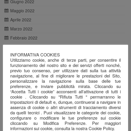
Giugno 2022
Maggio 2022
Aprile 2022
Marzo 2022
Febbraio 2022
Gennaio 2022
INFORMATIVA COOKIES
Dicembre 2021
Utilizziamo cookie, anche di terze parti, per consentire il
funzionamento del nostro sito e dei servizi offerti nonché,
Novembre 2021
previo tuo consenso, per utilizzare dati sulla tua attività
Ottobre 2021
navigazione, al fine di migliorare le prestazioni del Sito,
personalizzare la navigazione sulla base delle tue
Agosto 2021
preferenze, e inviare pubblicità mirata. Cliccando su
“Accetta Tutti i cookie” acconsenti all'attivazione di tutti i
Luglio 2021
cookie . Cliccando su "Rifiuta Tutti " permarranno le
Giugno 2021
impostazioni di default e, dunque, continuerai a navigare in
assenza di cookie o altri strumenti di tracciamento diversi
Maggio 2021
da quelli tecnici . Puoi visualizzare le categorie dei cookie,
configurare o modificare le tue preferenze sui cookie
Aprile 2021
cliccando su Modifica Preferenze. Per maggiori
informazioni sui cookie, consulta la nostra Cookie Policy.
Marzo 2021