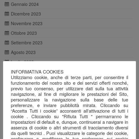
Gennaio 2024
Dicembre 2023
Novembre 2023
Ottobre 2023
Settembre 2023
Agosto 2023
Luglio 2023
INFORMATIVA COOKIES
Giugno 2023
Utilizziamo cookie, anche di terze parti, per consentire il
Maggio 2023
funzionamento del nostro sito e dei servizi offerti nonché,
previo tuo consenso, per utilizzare dati sulla tua attività
Aprile 2023
navigazione, al fine di migliorare le prestazioni del Sito,
personalizzare la navigazione sulla base delle tue
Marzo 2023
preferenze, e inviare pubblicità mirata. Cliccando su
Febbraio 2023
“Accetta Tutti i cookie” acconsenti all'attivazione di tutti i
cookie . Cliccando su "Rifiuta Tutti " permarranno le
Dicembre 2022
impostazioni di default e, dunque, continuerai a navigare in
assenza di cookie o altri strumenti di tracciamento diversi
Novembre 2022
da quelli tecnici . Puoi visualizzare le categorie dei cookie,
configurare o modificare le tue preferenze sui cookie
Settembre 2022