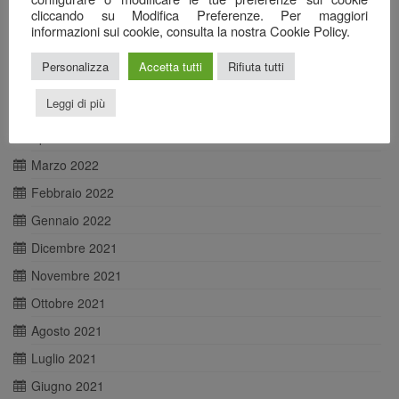
cliccando su Modifica Preferenze. Per maggiori
Agosto 2022
informazioni sui cookie, consulta la nostra Cookie Policy.
Luglio 2022
Personalizza
Accetta tutti
Rifiuta tutti
Giugno 2022
Leggi di più
Maggio 2022
Aprile 2022
Marzo 2022
Febbraio 2022
Gennaio 2022
Dicembre 2021
Novembre 2021
Ottobre 2021
Agosto 2021
Luglio 2021
Giugno 2021