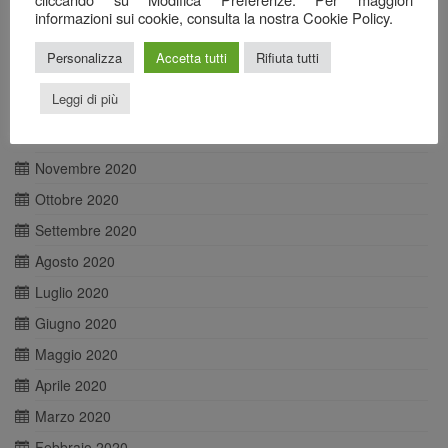
Aprile 2021
informazioni sui cookie, consulta la nostra Cookie Policy.
Marzo 2021
Personalizza
Accetta tutti
Rifiuta tutti
Febbraio 2021
Leggi di più
Gennaio 2021
Dicembre 2020
Novembre 2020
Ottobre 2020
Settembre 2020
Agosto 2020
Luglio 2020
Giugno 2020
Maggio 2020
Aprile 2020
Marzo 2020
Febbraio 2020