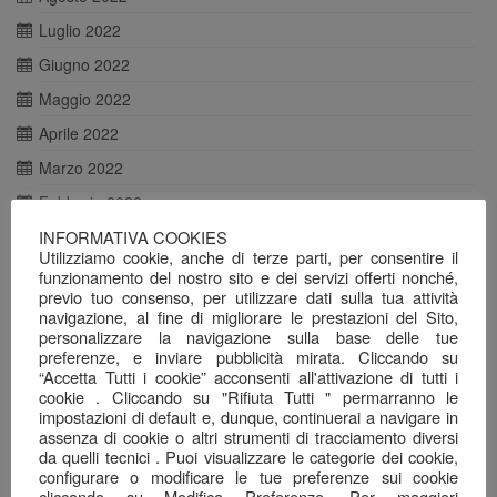
Luglio 2022
Giugno 2022
Maggio 2022
Aprile 2022
Marzo 2022
Febbraio 2022
INFORMATIVA COOKIES
Gennaio 2022
Utilizziamo cookie, anche di terze parti, per consentire il
Dicembre 2021
funzionamento del nostro sito e dei servizi offerti nonché,
previo tuo consenso, per utilizzare dati sulla tua attività
Novembre 2021
navigazione, al fine di migliorare le prestazioni del Sito,
personalizzare la navigazione sulla base delle tue
Ottobre 2021
preferenze, e inviare pubblicità mirata. Cliccando su
Agosto 2021
“Accetta Tutti i cookie” acconsenti all'attivazione di tutti i
cookie . Cliccando su "Rifiuta Tutti " permarranno le
Luglio 2021
impostazioni di default e, dunque, continuerai a navigare in
assenza di cookie o altri strumenti di tracciamento diversi
Giugno 2021
da quelli tecnici . Puoi visualizzare le categorie dei cookie,
configurare o modificare le tue preferenze sui cookie
Maggio 2021
cliccando su Modifica Preferenze. Per maggiori