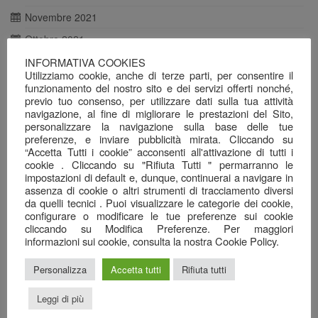
Novembre 2021
Ottobre 2021
Agosto 2021
INFORMATIVA COOKIES
Utilizziamo cookie, anche di terze parti, per consentire il
Luglio 2021
funzionamento del nostro sito e dei servizi offerti nonché,
previo tuo consenso, per utilizzare dati sulla tua attività
Giugno 2021
navigazione, al fine di migliorare le prestazioni del Sito,
personalizzare la navigazione sulla base delle tue
Maggio 2021
preferenze, e inviare pubblicità mirata. Cliccando su
Aprile 2021
“Accetta Tutti i cookie” acconsenti all'attivazione di tutti i
cookie . Cliccando su "Rifiuta Tutti " permarranno le
Marzo 2021
impostazioni di default e, dunque, continuerai a navigare in
assenza di cookie o altri strumenti di tracciamento diversi
Febbraio 2021
da quelli tecnici . Puoi visualizzare le categorie dei cookie,
Gennaio 2021
configurare o modificare le tue preferenze sui cookie
cliccando su Modifica Preferenze. Per maggiori
Dicembre 2020
informazioni sui cookie, consulta la nostra Cookie Policy.
Novembre 2020
Personalizza
Accetta tutti
Rifiuta tutti
Ottobre 2020
Leggi di più
Settembre 2020