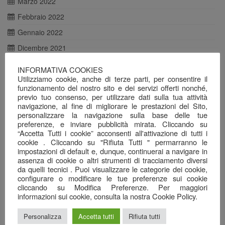
Marzo 2022
Febbraio 2022
Gennaio 2022
Dicembre 2021
Novembre 2021
INFORMATIVA COOKIES
Utilizziamo cookie, anche di terze parti, per consentire il
Ottobre 2021
funzionamento del nostro sito e dei servizi offerti nonché,
Agosto 2021
previo tuo consenso, per utilizzare dati sulla tua attività
navigazione, al fine di migliorare le prestazioni del Sito,
Luglio 2021
personalizzare la navigazione sulla base delle tue
preferenze, e inviare pubblicità mirata. Cliccando su
Giugno 2021
“Accetta Tutti i cookie” acconsenti all'attivazione di tutti i
Maggio 2021
cookie . Cliccando su "Rifiuta Tutti " permarranno le
impostazioni di default e, dunque, continuerai a navigare in
Aprile 2021
assenza di cookie o altri strumenti di tracciamento diversi
da quelli tecnici . Puoi visualizzare le categorie dei cookie,
Marzo 2021
configurare o modificare le tue preferenze sui cookie
cliccando su Modifica Preferenze. Per maggiori
Febbraio 2021
informazioni sui cookie, consulta la nostra Cookie Policy.
Gennaio 2021
Personalizza
Accetta tutti
Rifiuta tutti
Dicembre 2020