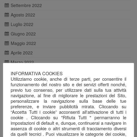
Settembre 2022
Agosto 2022
Luglio 2022
Giugno 2022
Maggio 2022
Aprile 2022
Marzo 2022
Febbraio 2022
INFORMATIVA COOKIES
Utilizziamo cookie, anche di terze parti, per consentire il
Gennaio 2022
funzionamento del nostro sito e dei servizi offerti nonché,
previo tuo consenso, per utilizzare dati sulla tua attività
Dicembre 2021
navigazione, al fine di migliorare le prestazioni del Sito,
Novembre 2021
personalizzare la navigazione sulla base delle tue
preferenze, e inviare pubblicità mirata. Cliccando su
Ottobre 2021
“Accetta Tutti i cookie” acconsenti all'attivazione di tutti i
cookie . Cliccando su "Rifiuta Tutti " permarranno le
Agosto 2021
impostazioni di default e, dunque, continuerai a navigare in
assenza di cookie o altri strumenti di tracciamento diversi
Luglio 2021
da quelli tecnici . Puoi visualizzare le categorie dei cookie,