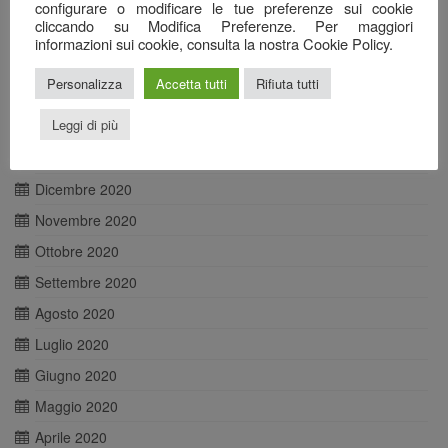
Giugno 2021
configurare o modificare le tue preferenze sui cookie
cliccando su Modifica Preferenze. Per maggiori
Maggio 2021
informazioni sui cookie, consulta la nostra Cookie Policy.
Aprile 2021
Personalizza
Accetta tutti
Rifiuta tutti
Marzo 2021
Leggi di più
Febbraio 2021
Gennaio 2021
Dicembre 2020
Novembre 2020
Ottobre 2020
Settembre 2020
Agosto 2020
Luglio 2020
Giugno 2020
Maggio 2020
Aprile 2020