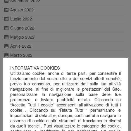
Settembre 2022
Agosto 2022
Luglio 2022
Giugno 2022
Maggio 2022
Aprile 2022
Marzo 2022
Febbraio 2022
INFORMATIVA COOKIES
Utilizziamo cookie, anche di terze parti, per consentire il
Gennaio 2022
funzionamento del nostro sito e dei servizi offerti nonché,
Dicembre 2021
previo tuo consenso, per utilizzare dati sulla tua attività
navigazione, al fine di migliorare le prestazioni del Sito,
Novembre 2021
personalizzare la navigazione sulla base delle tue
preferenze, e inviare pubblicità mirata. Cliccando su
Ottobre 2021
“Accetta Tutti i cookie” acconsenti all'attivazione di tutti i
Agosto 2021
cookie . Cliccando su "Rifiuta Tutti " permarranno le
impostazioni di default e, dunque, continuerai a navigare in
Luglio 2021
assenza di cookie o altri strumenti di tracciamento diversi
da quelli tecnici . Puoi visualizzare le categorie dei cookie,
Giugno 2021
configurare o modificare le tue preferenze sui cookie