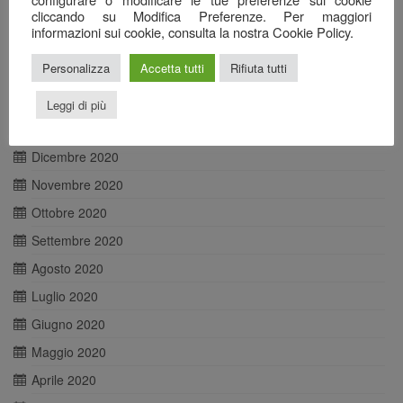
cliccando su Modifica Preferenze. Per maggiori
Maggio 2021
informazioni sui cookie, consulta la nostra Cookie Policy.
Aprile 2021
Personalizza
Accetta tutti
Rifiuta tutti
Marzo 2021
Febbraio 2021
Leggi di più
Gennaio 2021
Dicembre 2020
Novembre 2020
Ottobre 2020
Settembre 2020
Agosto 2020
Luglio 2020
Giugno 2020
Maggio 2020
Aprile 2020