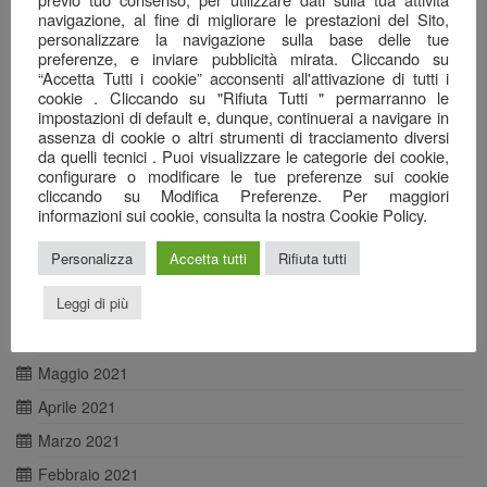
Maggio 2022
navigazione, al fine di migliorare le prestazioni del Sito,
Aprile 2022
personalizzare la navigazione sulla base delle tue
preferenze, e inviare pubblicità mirata. Cliccando su
Marzo 2022
“Accetta Tutti i cookie” acconsenti all'attivazione di tutti i
cookie . Cliccando su "Rifiuta Tutti " permarranno le
Febbraio 2022
impostazioni di default e, dunque, continuerai a navigare in
assenza di cookie o altri strumenti di tracciamento diversi
Gennaio 2022
da quelli tecnici . Puoi visualizzare le categorie dei cookie,
Dicembre 2021
configurare o modificare le tue preferenze sui cookie
cliccando su Modifica Preferenze. Per maggiori
Novembre 2021
informazioni sui cookie, consulta la nostra Cookie Policy.
Ottobre 2021
Personalizza
Accetta tutti
Rifiuta tutti
Agosto 2021
Leggi di più
Luglio 2021
Giugno 2021
Maggio 2021
Aprile 2021
Marzo 2021
Febbraio 2021