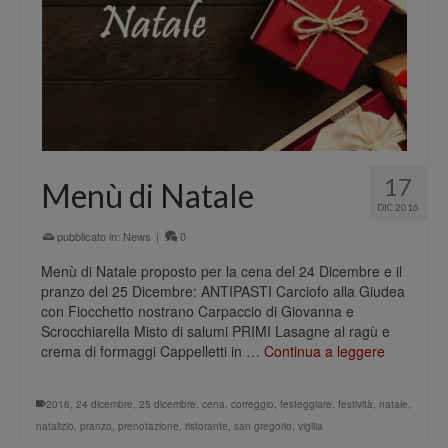
17
Menù di Natale
DIC 2016
pubblicato in:
News
|
0
Menù di Natale proposto per la cena del 24 Dicembre e il
pranzo del 25 Dicembre: ANTIPASTI Carciofo alla Giudea
con Fiocchetto nostrano Carpaccio di Giovanna e
Scrocchiarella Misto di salumi PRIMI Lasagne al ragù e
crema di formaggi Cappelletti in …
Continua a leggere
2016
,
24 dicembre
,
25 dicembre
,
cena
,
correggio
,
festeggiare
,
festività
,
natale
,
natalizio
,
pranzo
,
prenotazione
,
ristorante
,
san gregorio
,
vigilia