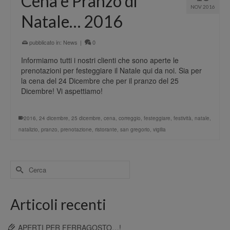
Cena e Pranzo di
NOV 2016
Natale… 2016
pubblicato in:
News
|
0
Informiamo tutti i nostri clienti che sono aperte le
prenotazioni per festeggiare il Natale qui da noi. Sia per
la cena del 24 Dicembre che per il pranzo del 25
Dicembre! Vi aspettiamo!
2016
,
24 dicembre
,
25 dicembre
,
cena
,
correggio
,
festeggiare
,
festività
,
natale
,
natalizio
,
pranzo
,
prenotazione
,
ristorante
,
san gregorio
,
vigilia
Cerca
per:
Articoli recenti
APERTI PER FERRAGOSTO…!