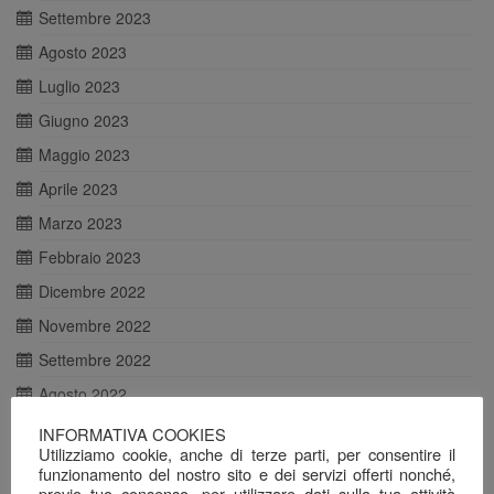
Settembre 2023
Agosto 2023
Luglio 2023
Giugno 2023
Maggio 2023
Aprile 2023
Marzo 2023
Febbraio 2023
Dicembre 2022
Novembre 2022
Settembre 2022
Agosto 2022
Luglio 2022
INFORMATIVA COOKIES
Utilizziamo cookie, anche di terze parti, per consentire il
Giugno 2022
funzionamento del nostro sito e dei servizi offerti nonché,
previo tuo consenso, per utilizzare dati sulla tua attività