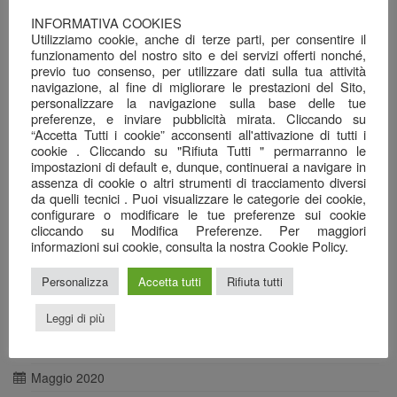
Giugno 2021
INFORMATIVA COOKIES
Utilizziamo cookie, anche di terze parti, per consentire il
Maggio 2021
funzionamento del nostro sito e dei servizi offerti nonché,
previo tuo consenso, per utilizzare dati sulla tua attività
Aprile 2021
navigazione, al fine di migliorare le prestazioni del Sito,
personalizzare la navigazione sulla base delle tue
Marzo 2021
preferenze, e inviare pubblicità mirata. Cliccando su
Febbraio 2021
“Accetta Tutti i cookie” acconsenti all'attivazione di tutti i
cookie . Cliccando su "Rifiuta Tutti " permarranno le
Gennaio 2021
impostazioni di default e, dunque, continuerai a navigare in
assenza di cookie o altri strumenti di tracciamento diversi
Dicembre 2020
da quelli tecnici . Puoi visualizzare le categorie dei cookie,
Novembre 2020
configurare o modificare le tue preferenze sui cookie
cliccando su Modifica Preferenze. Per maggiori
Ottobre 2020
informazioni sui cookie, consulta la nostra Cookie Policy.
Settembre 2020
Personalizza
Accetta tutti
Rifiuta tutti
Agosto 2020
Leggi di più
Luglio 2020
Giugno 2020
Maggio 2020