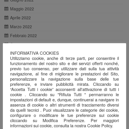
Maggio 2022
Aprile 2022
Marzo 2022
Febbraio 2022
Gennaio 2022
INFORMATIVA COOKIES
Dicembre 2021
Utilizziamo cookie, anche di terze parti, per consentire il
Novembre 2021
funzionamento del nostro sito e dei servizi offerti nonché,
previo tuo consenso, per utilizzare dati sulla tua attività
Ottobre 2021
navigazione, al fine di migliorare le prestazioni del Sito,
personalizzare la navigazione sulla base delle tue
Agosto 2021
preferenze, e inviare pubblicità mirata. Cliccando su
“Accetta Tutti i cookie” acconsenti all'attivazione di tutti i
Luglio 2021
cookie . Cliccando su "Rifiuta Tutti " permarranno le
Giugno 2021
impostazioni di default e, dunque, continuerai a navigare in
assenza di cookie o altri strumenti di tracciamento diversi
Maggio 2021
da quelli tecnici . Puoi visualizzare le categorie dei cookie,
configurare o modificare le tue preferenze sui cookie
Aprile 2021
cliccando su Modifica Preferenze. Per maggiori
Marzo 2021
informazioni sui cookie, consulta la nostra Cookie Policy.