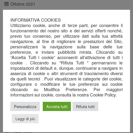
Ottobre 2021
Agosto 2021
INFORMATIVA COOKIES
Luglio 2021
Utilizziamo cookie, anche di terze parti, per consentire il
funzionamento del nostro sito e dei servizi offerti nonché,
Giugno 2021
previo tuo consenso, per utilizzare dati sulla tua attività
Maggio 2021
navigazione, al fine di migliorare le prestazioni del Sito,
personalizzare la navigazione sulla base delle tue
Aprile 2021
preferenze, e inviare pubblicità mirata. Cliccando su
“Accetta Tutti i cookie” acconsenti all'attivazione di tutti i
Marzo 2021
cookie . Cliccando su "Rifiuta Tutti " permarranno le
impostazioni di default e, dunque, continuerai a navigare in
Febbraio 2021
assenza di cookie o altri strumenti di tracciamento diversi
Gennaio 2021
da quelli tecnici . Puoi visualizzare le categorie dei cookie,
configurare o modificare le tue preferenze sui cookie
Dicembre 2020
cliccando su Modifica Preferenze. Per maggiori
informazioni sui cookie, consulta la nostra Cookie Policy.
Novembre 2020
Ottobre 2020
Personalizza
Accetta tutti
Rifiuta tutti
Settembre 2020
Leggi di più
Agosto 2020
Luglio 2020