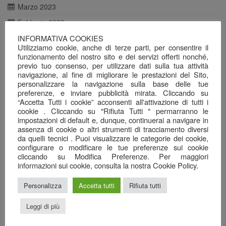
Marzo 2023
Febbraio 2023
INFORMATIVA COOKIES
Dicembre 2022
Utilizziamo cookie, anche di terze parti, per consentire il
Novembre 2022
funzionamento del nostro sito e dei servizi offerti nonché,
previo tuo consenso, per utilizzare dati sulla tua attività
Settembre 2022
navigazione, al fine di migliorare le prestazioni del Sito,
personalizzare la navigazione sulla base delle tue
Agosto 2022
preferenze, e inviare pubblicità mirata. Cliccando su
Luglio 2022
“Accetta Tutti i cookie” acconsenti all'attivazione di tutti i
cookie . Cliccando su "Rifiuta Tutti " permarranno le
Giugno 2022
impostazioni di default e, dunque, continuerai a navigare in
assenza di cookie o altri strumenti di tracciamento diversi
Maggio 2022
da quelli tecnici . Puoi visualizzare le categorie dei cookie,
configurare o modificare le tue preferenze sui cookie
Aprile 2022
cliccando su Modifica Preferenze. Per maggiori
Marzo 2022
informazioni sui cookie, consulta la nostra Cookie Policy.
Febbraio 2022
Personalizza
Accetta tutti
Rifiuta tutti
Gennaio 2022
Leggi di più
Dicembre 2021
Novembre 2021